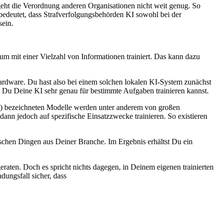
geht die Verordnung anderen Organisationen nicht weit genug. So
 bedeutet, dass Strafverfolgungsbehörden KI sowohl bei der
sein.
 mit einer Vielzahl von Informationen trainiert. Das kann dazu
rdware. Du hast also bei einem solchen lokalen KI-System zunächst
s Du Deine KI sehr genau für bestimmte Aufgaben trainieren kannst.
er) bezeichneten Modelle werden unter anderem von großen
ann jedoch auf spezifische Einsatzzwecke trainieren. So existieren
schen Dingen aus Deiner Branche. Im Ergebnis erhältst Du ein
ten. Doch es spricht nichts dagegen, in Deinem eigenen trainierten
ungsfall sicher, dass