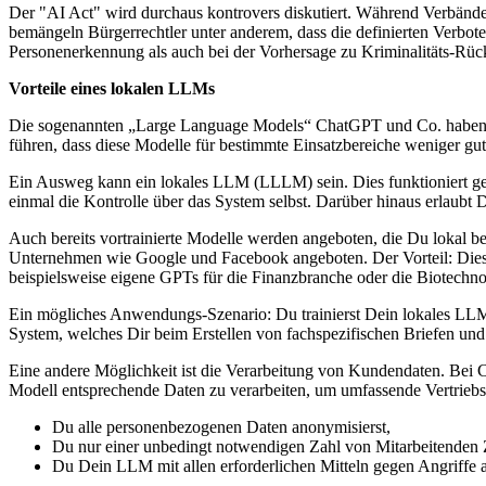
Der "AI Act" wird durchaus kontrovers diskutiert. Während Verbände 
bemängeln Bürgerrechtler unter anderem, dass die definierten Verbote
Personenerkennung als auch bei der Vorhersage zu Kriminalitäts-Rüc
Vorteile eines lokalen LLMs
Die sogenannten „Large Language Models“ ChatGPT und Co. haben eine
führen, dass diese Modelle für bestimmte Einsatzbereiche weniger gu
Ein Ausweg kann ein lokales LLM (LLLM) sein. Dies funktioniert gen
einmal die Kontrolle über das System selbst. Darüber hinaus erlaubt
Auch bereits vortrainierte Modelle werden angeboten, die Du lokal 
Unternehmen wie Google und Facebook angeboten. Der Vorteil: Diese M
beispielsweise eigene GPTs für die Finanzbranche oder die Biotechno
Ein mögliches Anwendungs-Szenario: Du trainierst Dein lokales LLM 
System, welches Dir beim Erstellen von fachspezifischen Briefen und
Eine andere Möglichkeit ist die Verarbeitung von Kundendaten. Bei 
Modell entsprechende Daten zu verarbeiten, um umfassende Vertriebsa
Du alle personenbezogenen Daten anonymisierst,
Du nur einer unbedingt notwendigen Zahl von Mitarbeitenden
Du Dein LLM mit allen erforderlichen Mitteln gegen Angriffe a