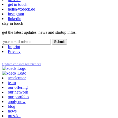
get in touch
hello@xdeck.de
instagram
linkedin
stay in touch
get the latest updates, news and startup infos.
Imprint
Privacy
Update cookies preferences
accelerator
team
our offering
our network
our portfolio
apply now
blog
news
presskit