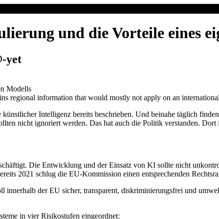
ulierung und die Vorteile eines e
@-yet
en Modells
ins regional information that would mostly not apply on an international
 künstlicher Intelligenz bereits beschrieben. Und beinahe täglich fi
ten nicht ignoriert werden. Das hat auch die Politik verstanden. Dort i
häftigt. Die Entwicklung und der Einsatz von KI sollte nicht unkontroll
 Bereits 2021 schlug die EU-Kommission einen entsprechenden Rechtsra
oll innerhalb der EU sicher, transparent, diskriminierungsfrei und umwe
eme in vier Risikostufen eingeordnet: