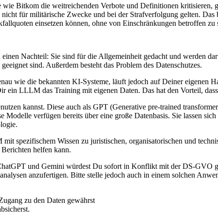
wie Bitkom die weitreichenden Verbote und Definitionen kritisieren, 
 nicht für militärische Zwecke und bei der Strafverfolgung gelten. Das
kfallquoten einsetzen können, ohne von Einschränkungen betroffen zu 
n Nachteil: Sie sind für die Allgemeinheit gedacht und werden darum
t geeignet sind. Außerdem besteht das Problem des Datenschutzes.
au wie die bekannten KI-Systeme, läuft jedoch auf Deiner eigenen Ha
 Dir ein LLLM das Training mit eigenen Daten. Das hat den Vorteil, das
benutzen kannst. Diese auch als GPT (Generative pre-trained transform
odelle verfügen bereits über eine große Datenbasis. Sie lassen sich d
logie.
mit spezifischem Wissen zu juristischen, organisatorischen und techni
 Berichten helfen kann.
ChatGPT und Gemini würdest Du sofort in Konflikt mit der DS-GVO gera
nalysen anzufertigen. Bitte stelle jedoch auch in einem solchen Anwend
 Zugang zu den Daten gewährst
bsicherst.